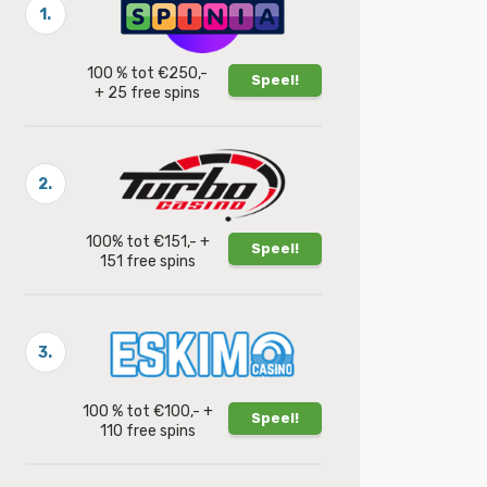
1.
100 % tot €250,-
Speel!
+ 25 free spins
2.
100% tot €151,- +
Speel!
151 free spins
3.
100 % tot €100,- +
Speel!
110 free spins