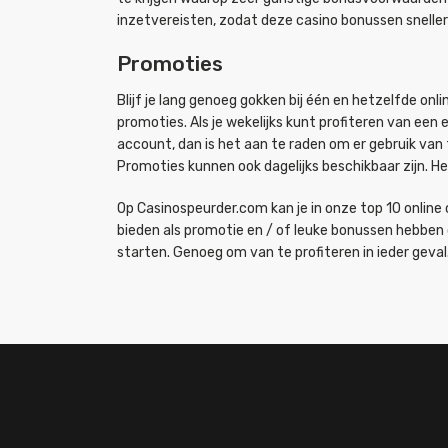
inzetvereisten, zodat deze casino bonussen sneller v
Promoties
Blijf je lang genoeg gokken bij één en hetzelfde on
promoties. Als je wekelijks kunt profiteren van een 
account, dan is het aan te raden om er gebruik van 
Promoties kunnen ook dagelijks beschikbaar zijn. Het
Op Casinospeurder.com kan je in onze top 10 online c
bieden als promotie en / of leuke bonussen hebben
starten. Genoeg om van te profiteren in ieder geval