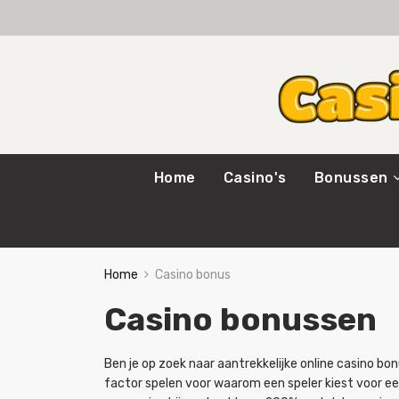
Home
Casino's
Bonussen
Home
Casino bonus
Casino bonussen
Ben je op zoek naar aantrekkelijke online casino b
factor spelen voor waarom een speler kiest voor ee