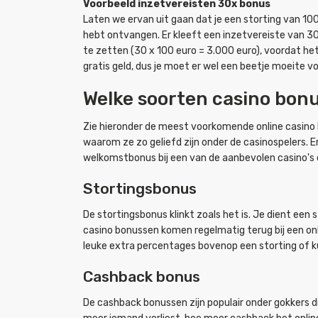
Voorbeeld inzetvereisten 30x bonus
Laten we ervan uit gaan dat je een storting van 
hebt ontvangen. Er kleeft een inzetvereiste van 30
te zetten (30 x 100 euro = 3.000 euro), voordat het
gratis geld, dus je moet er wel een beetje moeite v
Welke soorten casino bonu
Zie hieronder de meest voorkomende online casino 
waarom ze zo geliefd zijn onder de casinospelers. E
welkomstbonus bij een van de aanbevolen casino's
Stortingsbonus
De stortingsbonus klinkt zoals het is. Je dient een
casino bonussen komen regelmatig terug bij een onli
leuke extra percentages bovenop een storting of k
Cashback bonus
De cashback bonussen zijn populair onder gokkers d