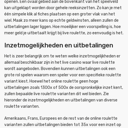
openen. Een ovaal gebied aan de bovenkant van het speelveld
kan uitgeklapt worden door gehele reeksinzetten. Zo kan je met
één simpele klik al fiches plaatsen op een groter vlak van het
wiel. Maak zo meer kans op echte geldwinsten, alleen zullen de
uitbetalingen lager liggen. Hoe moeilijker een voorspelling is, hoe
meer geld je uitbetaalt krijgt bij live roulette, zo eenvoudig is het.
Inzetmogelijkheden en uitbetalingen
Het is zeer belangrijk om te weten welke inzetmogelijkheden er
allemaal beschikbaar zijn in het live casino waar live roulette
wordt aangeboden. Bovendien kunnen uitbetalingen ook een
grote rol spelen waarom een speler voor een specifieke roulette
variant kiest. Hoewel het online roulette geen hoge
uitbetalingen zoals 1300x of 500x de oorspronkelijke inzet kent,
zullen bepaalde live roulette varianten dit wel bieden. Zie
hieronder de inzetmogelijkheden en uitbetalingen van diverse
roulette varianten.
Amerikaans, Frans, Europees en de rest van de online roulette
varianten zullen uitbetalingen bieden tot 35x voor een inzet op