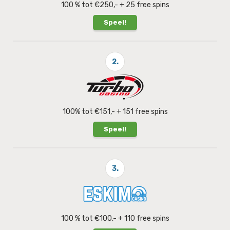
100 % tot €250,- + 25 free spins
Speel!
2.
100% tot €151,- + 151 free spins
Speel!
3.
100 % tot €100,- + 110 free spins