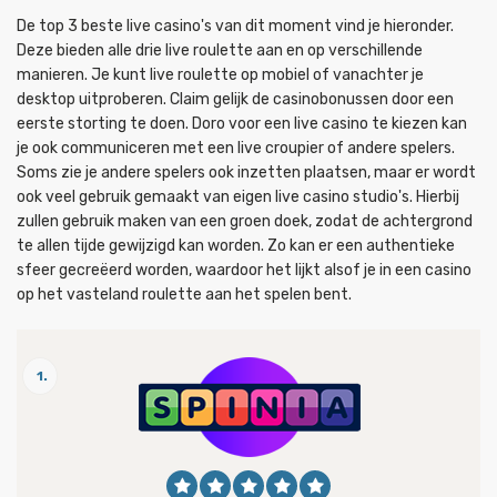
De top 3 beste live casino's van dit moment vind je hieronder.
Deze bieden alle drie live roulette aan en op verschillende
manieren. Je kunt live roulette op mobiel of vanachter je
desktop uitproberen. Claim gelijk de casinobonussen door een
eerste storting te doen. Doro voor een live casino te kiezen kan
je ook communiceren met een live croupier of andere spelers.
Soms zie je andere spelers ook inzetten plaatsen, maar er wordt
ook veel gebruik gemaakt van eigen live casino studio's. Hierbij
zullen gebruik maken van een groen doek, zodat de achtergrond
te allen tijde gewijzigd kan worden. Zo kan er een authentieke
sfeer gecreëerd worden, waardoor het lijkt alsof je in een casino
op het vasteland roulette aan het spelen bent.
1.