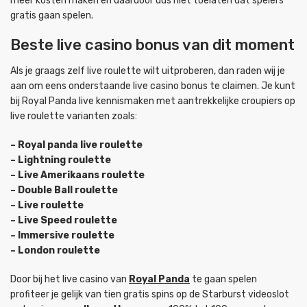
meer kosten maken en daardoor dus niet toelaten dat spelers
gratis gaan spelen.
Beste live casino bonus van dit moment
Als je graags zelf live roulette wilt uitproberen, dan raden wij je
aan om eens onderstaande live casino bonus te claimen. Je kunt
bij Royal Panda live kennismaken met aantrekkelijke croupiers op
live roulette varianten zoals:
– Royal panda live roulette
– Lightning roulette
– Live Amerikaans roulette
– Double Ball roulette
– Live roulette
– Live Speed roulette
– Immersive roulette
– London roulette
Door bij het live casino van
Royal Panda
te gaan spelen
profiteer je gelijk van tien gratis spins op de Starburst videoslot