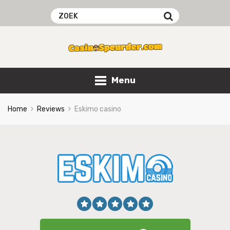
Menu
Home
Reviews
Eskimo casino