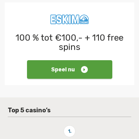
100 % tot €100,- + 110 free
spins
Speel nu
Top 5 casino’s
1.