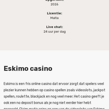
2026
Licentie:
Malta
Live chat:
24 uur per dag
Eskimo casino
Eskimo is een fris online casino dat ervoor zorgt dat spelers veel
plezier kunnen hebben op casino spellen zoals videoslots, jackpot
spellen, roulette, blackjack en nog veel meer. Het casino geeft je
ook een no deposit bonus als je nog niet eerder hier hebt