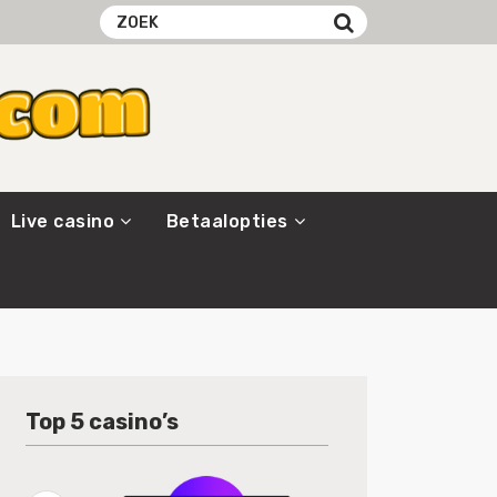
Live casino
Betaalopties
Top 5 casino’s