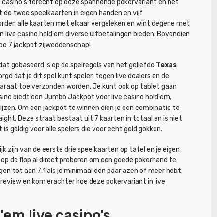
ive casino's terecht op deze spannende pokervariant en het
de twee speelkaarten in eigen handen en vijf
orden alle kaarten met elkaar vergeleken en wint degene met
n live casino hold'em diverse uitbetalingen bieden. Bovendien
bo 7 jackpot zijweddenschap!
dat gebaseerd is op de spelregels van het geliefde
Texas
gd dat je dit spel kunt spelen tegen live dealers en de
pparaat toe verzonden worden. Je kunt ook op tablet gaan
casino biedt een Jumbo Jackpot voor live casino hold'em,
ijzen. Om een jackpot te winnen dien je een combinatie te
ght. Deze straat bestaat uit 7 kaarten in totaal en is niet
s geldig voor alle spelers die voor echt geld gokken.
jk zijn van de eerste drie speelkaarten op tafel en je eigen
e op de flop al direct proberen om een goede pokerhand te
gen tot aan 7:1 als je minimaal een paar azen of meer hebt.
m review en kom erachter hoe deze pokervariant in live
'em live casino's