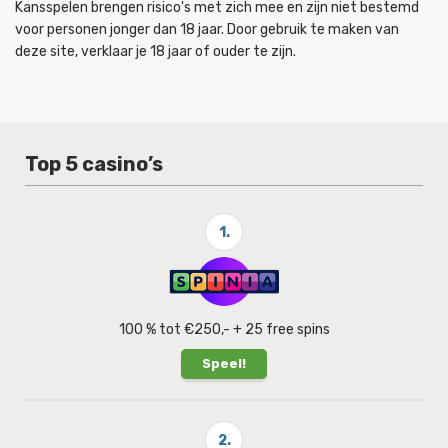
Kansspelen brengen risico's met zich mee en zijn niet bestemd
voor personen jonger dan 18 jaar. Door gebruik te maken van
deze site, verklaar je 18 jaar of ouder te zijn.
Top 5 casino’s
1.
100 % tot €250,- + 25 free spins
Speel!
2.