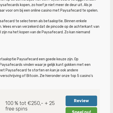
safecards kopen, zo hoef je niet meer de deur uit. Als je
laar voor om bij een online casino met Paysafecard te spelen.
safecard te selecteren als betaaloptie. Binnen enkele
an. Wees ervan verzekerd dat de pincode op de achterkant van
l zijn na het kopen van de Paysafecard. Zo kan niemand
e betaaloptie Paysafecard een goede keuze zijn. Op
Paysafecards vinden waar je gelijk kunt gokken met een
met Paysafecard te storten en kan je ook andere
verschrijving of Bitcoin. Zie hieronder onze top 5 casino's
Review
100 % tot €250,- + 25
free spins
Speel nu!