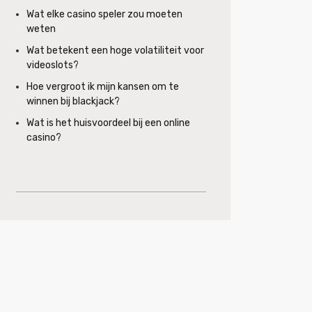
Wat elke casino speler zou moeten
weten
Wat betekent een hoge volatiliteit voor
videoslots?
Hoe vergroot ik mijn kansen om te
winnen bij blackjack?
Wat is het huisvoordeel bij een online
casino?