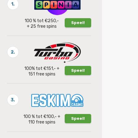
1.
100 % tot €250,-
Speel!
+ 25 free spins
2.
100% tot €151,- +
Speel!
151 free spins
3.
100 % tot €100,- +
Speel!
110 free spins