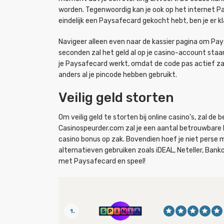
worden. Tegenwoordig kan je ook op het internet Pay
eindelijk een Paysafecard gekocht hebt, ben je er k
Navigeer alleen even naar de kassier pagina om Pay
seconden zal het geld al op je casino-account sta
je Paysafecard werkt, omdat de code pas actief za
anders al je pincode hebben gebruikt.
Veilig geld storten
Om veilig geld te storten bij online casino's, zal d
Casinospeurder.com zal je een aantal betrouwbare 
casino bonus op zak. Bovendien hoef je niet perse 
alternatieven gebruiken zoals iDEAL, Neteller, Banko
met Paysafecard en speel!
1.