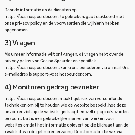
Door de informatie en de diensten op
https://casinospeurder.com te gebruiken, gaat u akkoord met
onze privacy policy en de voorwaarden die wij hierin hebben
opgenomen.
3) Vragen
Als u meer informatie wilt ontvangen, of vragen hebt over de
privacy policy van Casino Speurder en specifiek
https://casinospeurder.com, kun u ons benaderen via e-mail. Ons
e-mailadres is
support@casinospeurder.com
.
4) Monitoren gedrag bezoeker
https://casinospeurder.com maakt gebruik van verschillende
technieken om bij te houden wie de website bezoekt, hoe deze
bezoeker zich op de website gedraagt en welke pagina's worden
bezocht. Dat is een gebruikelijke manier van werken voor
websites omdat het informatie oplevert op die bijdraagt aan de
kwaliteit van de gebruikerservaring. De informatie die we, via