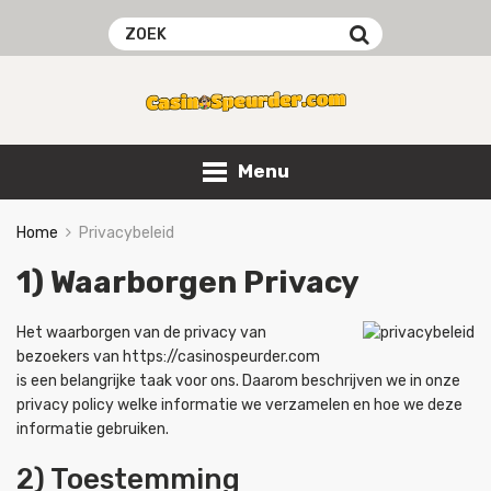
Menu
Home
Privacybeleid
1) Waarborgen Privacy
Het waarborgen van de privacy van
bezoekers van https://casinospeurder.com
is een belangrijke taak voor ons. Daarom beschrijven we in onze
privacy policy welke informatie we verzamelen en hoe we deze
informatie gebruiken.
2) Toestemming