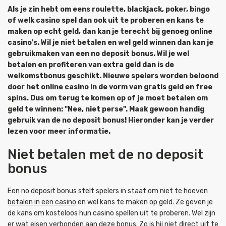
Als je zin hebt om eens roulette, blackjack, poker, bingo
of welk casino spel dan ook uit te proberen en kans te
maken op echt geld, dan kan je terecht bij genoeg online
casino's. Wil je niet betalen en wel geld winnen dan kan je
gebruikmaken van een no deposit bonus. Wil je wel
betalen en profiteren van extra geld dan is de
welkomstbonus geschikt. Nieuwe spelers worden beloond
door het online casino in de vorm van gratis geld en free
spins. Dus om terug te komen op of je moet betalen om
geld te winnen: "Nee, niet perse". Maak gewoon handig
gebruik van de no deposit bonus! Hieronder kan je verder
lezen voor meer informatie.
Niet betalen met de no deposit
bonus
Een no deposit bonus stelt spelers in staat om niet te hoeven
betalen in een casino
en wel kans te maken op geld. Ze geven je
de kans om kosteloos hun casino spellen uit te proberen. Wel zijn
er wat eisen verbonden aan deze bonus. Zo is hij niet direct uit te