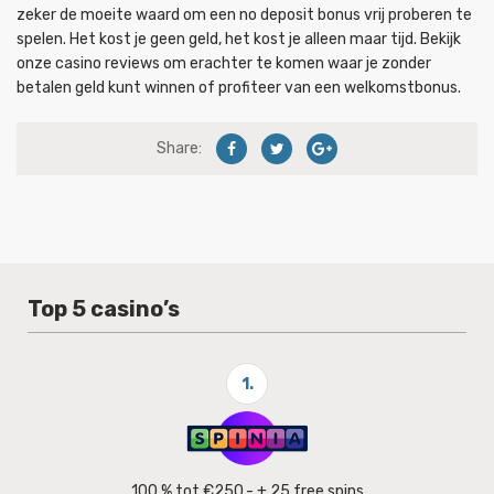
zeker de moeite waard om een no deposit bonus vrij proberen te
spelen. Het kost je geen geld, het kost je alleen maar tijd. Bekijk
onze casino reviews om erachter te komen waar je zonder
betalen geld kunt winnen of profiteer van een welkomstbonus.
Share:
Top 5 casino’s
1.
100 % tot €250,- + 25 free spins